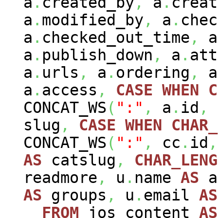
a
.
created_by
,
a
.
creat
a
.
modified_by
,
a
.
chec
a
.
checked_out_time
,
a
a
.
publish_down
,
a
.
att
a
.
urls
,
a
.
ordering
,
a
a
.
access
,
CASE
WHEN
C
CONCAT_WS
(
":"
,
a
.
id
,
slug
,
CASE
WHEN
CHAR_
CONCAT_WS
(
":"
,
cc
.
id
,
AS
catslug
,
CHAR_LENG
readmore
,
u
.
name
AS
a
AS
groups
,
u
.
email
AS
FROM
jos_content
AS