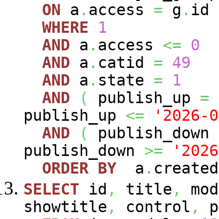
ON
a
.
access
=
g
.
id
WHERE
1
AND
a
.
access
<=
0
AND
a
.
catid
=
49
AND
a
.
state
=
1
AND
(
publish_up
=
publish_up
<=
'2026-0
AND
(
publish_down
publish_down
>=
'2026
ORDER
BY
a
.
create
SELECT
id
,
title
,
mod
showtitle
,
control
,
p