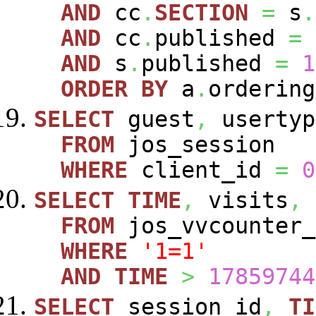
AND
cc
.
SECTION
=
s
.
AND
cc
.
published
=
AND
s
.
published
=
1
ORDER
BY
a
.
ordering
SELECT
guest
,
usertyp
FROM
jos_session
WHERE
client_id
=
0
SELECT
TIME
,
visits
,
FROM
jos_vvcounte
WHERE
'1=1'
AND
TIME
>
17859744
SELECT
session_id
,
TI