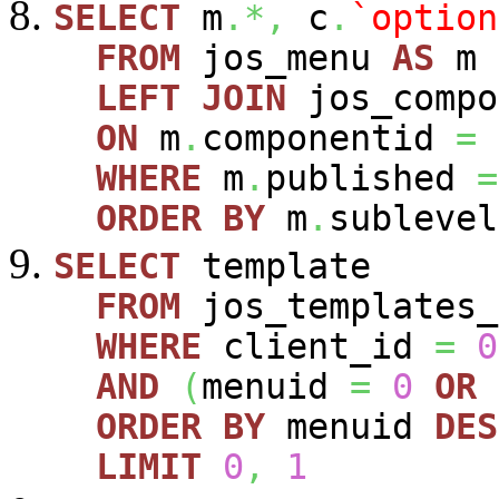
SELECT
m
.*,
c
.
`option
FROM
jos_menu
AS
m
LEFT
JOIN
jos_comp
ON
m
.
componentid
=
WHERE
m
.
published
=
ORDER
BY
m
.
sublevel
SELECT
template
FROM
jos_templates_
WHERE
client_id
=
0
AND
(
menuid
=
0
OR
ORDER
BY
menuid
DES
LIMIT
0
,
1