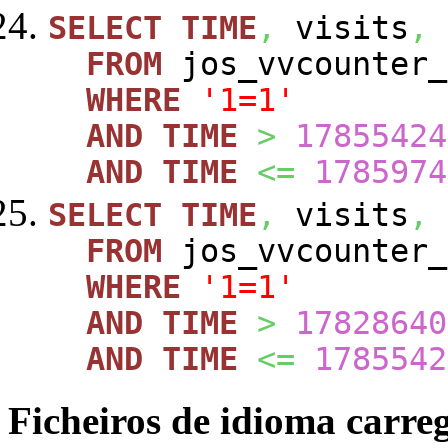
SELECT
TIME
,
visits
,
FROM
jos_vvcounte
WHERE
'1=1'
AND
TIME
>
17855424
AND
TIME
<=
1785974
SELECT
TIME
,
visits
,
FROM
jos_vvcounte
WHERE
'1=1'
AND
TIME
>
17828640
AND
TIME
<=
1785542
Ficheiros de idioma carre