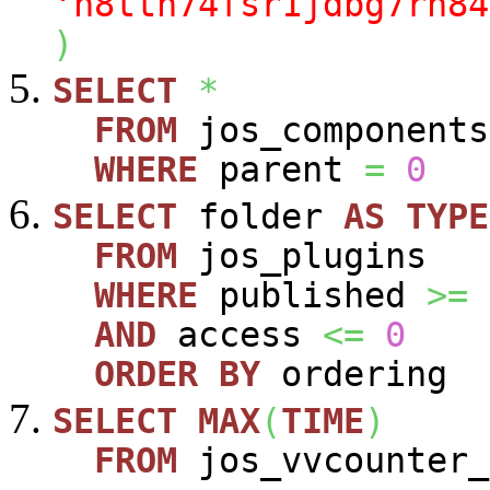
'n8tth74fsr1jdbg7rh84
)
SELECT
*
FROM
jos_components
WHERE
parent
=
0
SELECT
folder
AS
TYPE
FROM
jos_plugins
WHERE
published
>=
AND
access
<=
0
ORDER
BY
ordering
SELECT
MAX
(
TIME
)
FROM
jos_vvcounter_