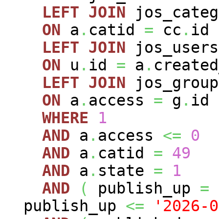
LEFT
JOIN
jos_cate
ON
a
.
catid
=
cc
.
id
LEFT
JOIN
jos_user
ON
u
.
id
=
a
.
created
LEFT
JOIN
jos_grou
ON
a
.
access
=
g
.
id
WHERE
1
AND
a
.
access
<=
0
AND
a
.
catid
=
49
AND
a
.
state
=
1
AND
(
publish_up
=
publish_up
<=
'2026-0