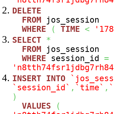
DELETE
FROM
jos_session
WHERE
(
TIME
<
'178
SELECT
*
FROM
jos_session
WHERE
session_id
=
'n8tth74fsr1jdbg7rh84
INSERT
INTO
`jos_sess
`session_id`
,
`time`
,
`
)
VALUES
(