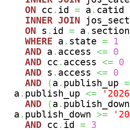
ON
cc
.
id
=
a
.
catid
INNER
JOIN
jos_sec
ON
s
.
id
=
a
.
section
WHERE
a
.
state
=
1
AND
a
.
access
<=
0
AND
cc
.
access
<=
0
AND
s
.
access
<=
0
AND
(
a
.
publish_up
=
a
.
publish_up
<=
'2026
AND
(
a
.
publish_dow
a
.
publish_down
>=
'20
AND
cc
.
id
=
3