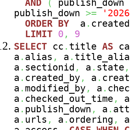
AND
(
publish_down
publish_down
>=
'2026
ORDER
BY
a
.
create
LIMIT
0
,
9
SELECT
cc
.
title
AS
ca
a
.
alias
,
a
.
title_alia
a
.
sectionid
,
a
.
state
,
a
.
created_by
,
a
.
creat
a
.
modified_by
,
a
.
chec
a
.
checked_out_time
,
a
a
.
publish_down
,
a
.
att
a
.
urls
,
a
.
ordering
,
a
a
.
access
,
CASE
WHEN
C