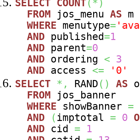
SELECT
COUNT
(
*
)
FROM
jos_menu
AS
m
WHERE
menutype
=
'ava
AND
published
=
1
AND
parent
=
0
AND
ordering
<
3
AND
access
<=
'0'
SELECT
*,
RAND
(
)
AS
o
FROM
jos_banner
WHERE
showBanner
=
AND
(
imptotal
=
0
O
AND
cid
=
1
AND
catid
=
13