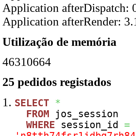
Application afterDispatch:
Application afterRender: 3
Utilização de memória
46310664
25 pedidos registados
SELECT
*
FROM
jos_session
WHERE
session_id
=
'n8tth74fsr1jdbg7rh84