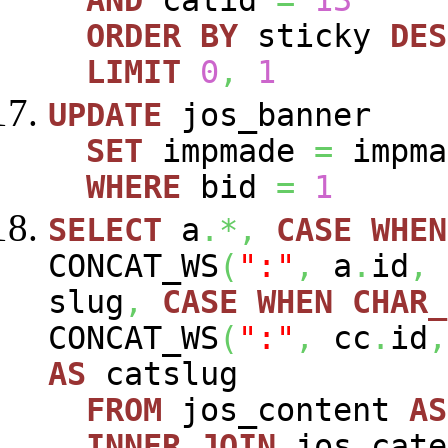
ORDER
BY
sticky
DES
LIMIT
0
,
1
UPDATE
jos_banner
SET
impmade
=
impm
WHERE
bid
=
1
SELECT
a
.*,
CASE
WHEN
CONCAT_WS
(
":"
,
a
.
id
,
slug
,
CASE
WHEN
CHAR_
CONCAT_WS
(
":"
,
cc
.
id
,
AS
catslug
FROM
jos_content
AS
INNER
JOIN
jos_cat