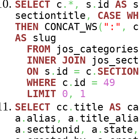
SELECT
c
.*,
s
.
id
AS
s
sectiontitle
,
CASE
WH
THEN
CONCAT_WS
(
":"
,
c
AS
slug
FROM
jos_categorie
INNER
JOIN
jos_sec
ON
s
.
id
=
c
.
SECTION
WHERE
c
.
id
=
49
LIMIT
0
,
1
SELECT
cc
.
title
AS
ca
a
.
alias
,
a
.
title_alia
a
.
sectionid
,
a
.
state
,