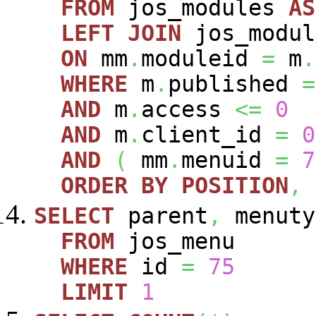
FROM
jos_modules
AS
LEFT
JOIN
jos_modu
ON
mm
.
moduleid
=
m
.
WHERE
m
.
published
=
AND
m
.
access
<=
0
AND
m
.
client_id
=
0
AND
(
mm
.
menuid
=
7
ORDER
BY
POSITION
,
SELECT
parent
,
menuty
FROM
jos_menu
WHERE
id
=
75
LIMIT
1